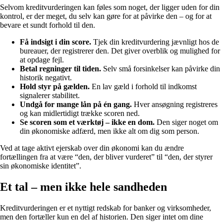
Selvom kreditvurderingen kan føles som noget, der ligger uden for din
kontrol, er der meget, du selv kan gøre for at påvirke den – og for at
bevare et sundt forhold til den.
Få indsigt i din score.
Tjek din kreditvurdering jævnligt hos de
bureauer, der registrerer den. Det giver overblik og mulighed for
at opdage fejl.
Betal regninger til tiden.
Selv små forsinkelser kan påvirke din
historik negativt.
Hold styr på gælden.
En lav gæld i forhold til indkomst
signalerer stabilitet.
Undgå for mange lån på én gang.
Hver ansøgning registreres
og kan midlertidigt trække scoren ned.
Se scoren som et værktøj – ikke en dom.
Den siger noget om
din økonomiske adfærd, men ikke alt om dig som person.
Ved at tage aktivt ejerskab over din økonomi kan du ændre
fortællingen fra at være “den, der bliver vurderet” til “den, der styrer
sin økonomiske identitet”.
Et tal – men ikke hele sandheden
Kreditvurderingen er et nyttigt redskab for banker og virksomheder,
men den fortæller kun en del af historien. Den siger intet om dine