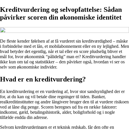
Kreditvurdering og selvopfattelse: Sådan
påvirker scoren din økonomiske identitet
De fleste kender følelsen af at få vurderet sin kreditværdighed – måske
i forbindelse med et lån, et mobilabonnement eller en ny lejlighed. Men
hvad betyder det egentlig, når et tal eller en score pludselig bliver et
mål for, hvor økonomisk “pålidelig” man er? Kreditvurdering handler
ikke kun om tal og statistikker – den påvirker også, hvordan vi ser os
selv som økonomiske individer.
Hvad er en kreditvurdering?
En kreditvurdering er en vurdering af, hvor stor sandsynlighed der er
for, at du kan og vil betale dine regninger til tiden. Banker,
realkreditinstitutter og andre långivere bruger den til at vurdere risikoen
ved at låne dig penge. Scoren beregnes ud fra en række faktorer:
indkomst, gæld, betalingshistorik, alder, boligforhold og i nogle
tilfælde endda din adresse.
Selvom kreditvurderingen er et teknisk redskab, får den ofte en