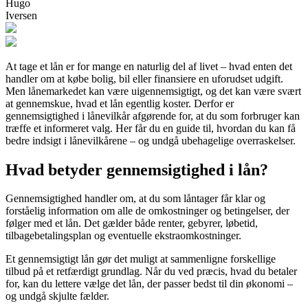
Hugo
Iversen
At tage et lån er for mange en naturlig del af livet – hvad enten det
handler om at købe bolig, bil eller finansiere en uforudset udgift.
Men lånemarkedet kan være uigennemsigtigt, og det kan være svært
at gennemskue, hvad et lån egentlig koster. Derfor er
gennemsigtighed i lånevilkår afgørende for, at du som forbruger kan
træffe et informeret valg. Her får du en guide til, hvordan du kan få
bedre indsigt i lånevilkårene – og undgå ubehagelige overraskelser.
Hvad betyder gennemsigtighed i lån?
Gennemsigtighed handler om, at du som låntager får klar og
forståelig information om alle de omkostninger og betingelser, der
følger med et lån. Det gælder både renter, gebyrer, løbetid,
tilbagebetalingsplan og eventuelle ekstraomkostninger.
Et gennemsigtigt lån gør det muligt at sammenligne forskellige
tilbud på et retfærdigt grundlag. Når du ved præcis, hvad du betaler
for, kan du lettere vælge det lån, der passer bedst til din økonomi –
og undgå skjulte fælder.