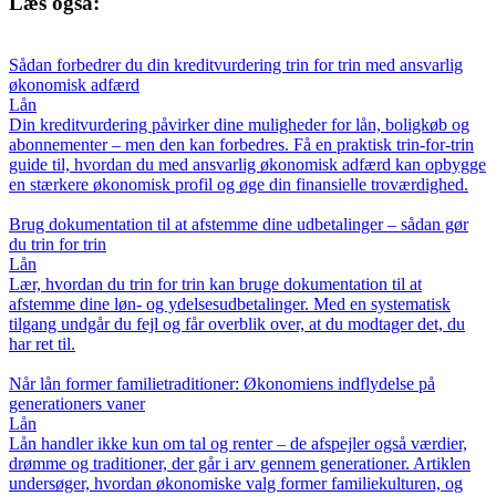
Læs også:
Sådan forbedrer du din kreditvurdering trin for trin med ansvarlig
økonomisk adfærd
Lån
Din kreditvurdering påvirker dine muligheder for lån, boligkøb og
abonnementer – men den kan forbedres. Få en praktisk trin-for-trin
guide til, hvordan du med ansvarlig økonomisk adfærd kan opbygge
en stærkere økonomisk profil og øge din finansielle troværdighed.
Brug dokumentation til at afstemme dine udbetalinger – sådan gør
du trin for trin
Lån
Lær, hvordan du trin for trin kan bruge dokumentation til at
afstemme dine løn- og ydelsesudbetalinger. Med en systematisk
tilgang undgår du fejl og får overblik over, at du modtager det, du
har ret til.
Når lån former familietraditioner: Økonomiens indflydelse på
generationers vaner
Lån
Lån handler ikke kun om tal og renter – de afspejler også værdier,
drømme og traditioner, der går i arv gennem generationer. Artiklen
undersøger, hvordan økonomiske valg former familiekulturen, og