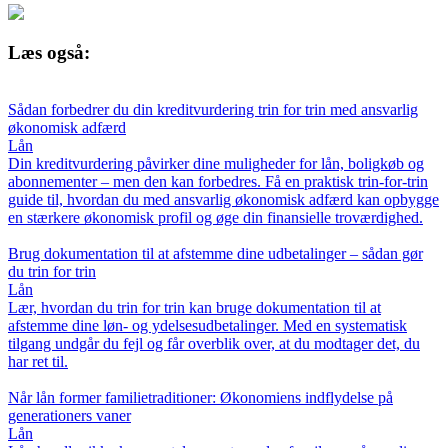
Læs også:
Sådan forbedrer du din kreditvurdering trin for trin med ansvarlig
økonomisk adfærd
Lån
Din kreditvurdering påvirker dine muligheder for lån, boligkøb og
abonnementer – men den kan forbedres. Få en praktisk trin-for-trin
guide til, hvordan du med ansvarlig økonomisk adfærd kan opbygge
en stærkere økonomisk profil og øge din finansielle troværdighed.
Brug dokumentation til at afstemme dine udbetalinger – sådan gør
du trin for trin
Lån
Lær, hvordan du trin for trin kan bruge dokumentation til at
afstemme dine løn- og ydelsesudbetalinger. Med en systematisk
tilgang undgår du fejl og får overblik over, at du modtager det, du
har ret til.
Når lån former familietraditioner: Økonomiens indflydelse på
generationers vaner
Lån