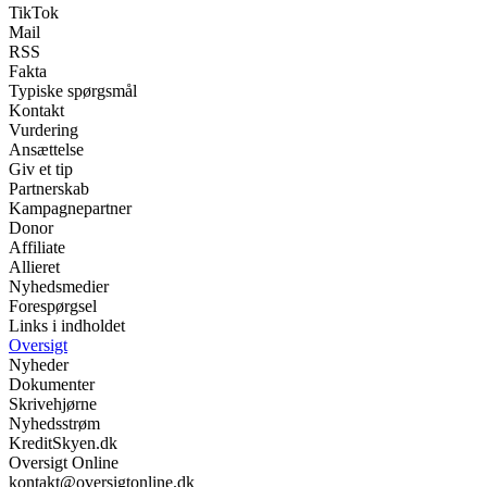
TikTok
Mail
RSS
Fakta
Typiske spørgsmål
Kontakt
Vurdering
Ansættelse
Giv et tip
Partnerskab
Kampagnepartner
Donor
Affiliate
Allieret
Nyhedsmedier
Forespørgsel
Links i indholdet
Oversigt
Nyheder
Dokumenter
Skrivehjørne
Nyhedsstrøm
KreditSkyen.dk
Oversigt Online
kontakt@oversigtonline.dk