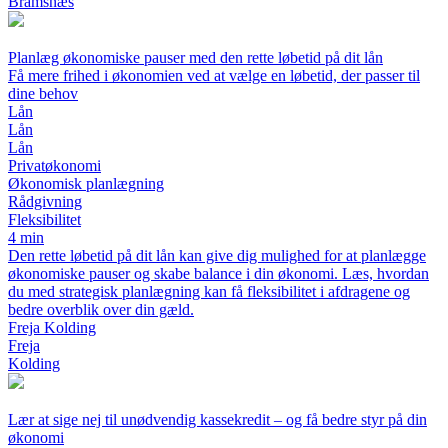
Bramsnæs
Planlæg økonomiske pauser med den rette løbetid på dit lån
Få mere frihed i økonomien ved at vælge en løbetid, der passer til
dine behov
Lån
Lån
Lån
Privatøkonomi
Økonomisk planlægning
Rådgivning
Fleksibilitet
4 min
Den rette løbetid på dit lån kan give dig mulighed for at planlægge
økonomiske pauser og skabe balance i din økonomi. Læs, hvordan
du med strategisk planlægning kan få fleksibilitet i afdragene og
bedre overblik over din gæld.
Freja Kolding
Freja
Kolding
Lær at sige nej til unødvendig kassekredit – og få bedre styr på din
økonomi