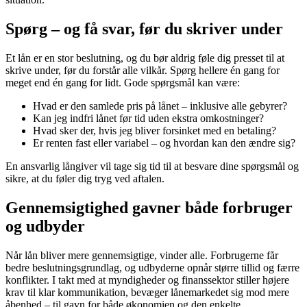
Spørg – og få svar, før du skriver under
Et lån er en stor beslutning, og du bør aldrig føle dig presset til at
skrive under, før du forstår alle vilkår. Spørg hellere én gang for
meget end én gang for lidt. Gode spørgsmål kan være:
Hvad er den samlede pris på lånet – inklusive alle gebyrer?
Kan jeg indfri lånet før tid uden ekstra omkostninger?
Hvad sker der, hvis jeg bliver forsinket med en betaling?
Er renten fast eller variabel – og hvordan kan den ændre sig?
En ansvarlig långiver vil tage sig tid til at besvare dine spørgsmål og
sikre, at du føler dig tryg ved aftalen.
Gennemsigtighed gavner både forbruger
og udbyder
Når lån bliver mere gennemsigtige, vinder alle. Forbrugerne får
bedre beslutningsgrundlag, og udbyderne opnår større tillid og færre
konflikter. I takt med at myndigheder og finanssektor stiller højere
krav til klar kommunikation, bevæger lånemarkedet sig mod mere
åbenhed – til gavn for både økonomien og den enkelte.