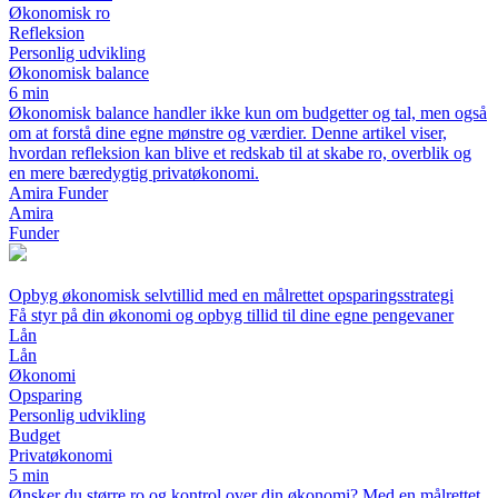
Økonomisk ro
Refleksion
Personlig udvikling
Økonomisk balance
6 min
Økonomisk balance handler ikke kun om budgetter og tal, men også
om at forstå dine egne mønstre og værdier. Denne artikel viser,
hvordan refleksion kan blive et redskab til at skabe ro, overblik og
en mere bæredygtig privatøkonomi.
Amira Funder
Amira
Funder
Opbyg økonomisk selvtillid med en målrettet opsparingsstrategi
Få styr på din økonomi og opbyg tillid til dine egne pengevaner
Lån
Lån
Økonomi
Opsparing
Personlig udvikling
Budget
Privatøkonomi
5 min
Ønsker du større ro og kontrol over din økonomi? Med en målrettet