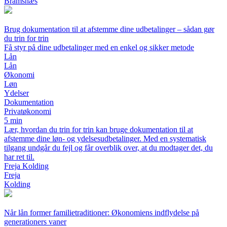
Bramsnæs
Brug dokumentation til at afstemme dine udbetalinger – sådan gør
du trin for trin
Få styr på dine udbetalinger med en enkel og sikker metode
Lån
Lån
Økonomi
Løn
Ydelser
Dokumentation
Privatøkonomi
5 min
Lær, hvordan du trin for trin kan bruge dokumentation til at
afstemme dine løn- og ydelsesudbetalinger. Med en systematisk
tilgang undgår du fejl og får overblik over, at du modtager det, du
har ret til.
Freja Kolding
Freja
Kolding
Når lån former familietraditioner: Økonomiens indflydelse på
generationers vaner