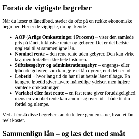
Forstå de vigtigste begreber
Når du læser et lånetilbud, støder du ofte på en række økonomiske
begreber. Her er de vigtigste, du bør kende:
ÅOP (Årlige Omkostninger i Procent)
– viser den samlede
pris på lånet, inklusive renter og gebyrer. Det er det bedste
nøgletal til at sammenligne lån.
Nominel rente
– den rene rente uden gebyrer. Den kan virke
lav, men fortæller ikke hele historien.
Stiftelsesgebyr og administrationsgebyr
– engangs- eller
løbende gebyrer, som kan gøre et lån dyrere, end det ser ud.
Løbetid
– hvor lang tid du har til at betale lånet tilbage. En
længere løbetid giver lavere månedlige ydelser, men højere
samlede omkostninger.
Variabel eller fast rente
– en fast rente giver forudsigelighed,
mens en variabel rente kan ændre sig over tid – både til din
fordel og ulempe.
Ved at forstå disse begreber kan du lettere gennemskue, hvad et lån
reelt koster.
Sammenlign lån – og læs det med småt