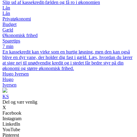
Slip ud af kassekredit-fælden og få ro i økonomien
Lån
Lån
Privatøkonomi
Budget
Gæld
Økonomisk frihed
Sparetips
7 min
En kassekredit kan virke som en hurtig løsning, men den kan også
blive en dyr vane, der holder dig fast i gæld. Læs, hvordan du lærer
at sige nej til unødvendig kredit og i stedet får bedre styr på din
økonomi og større økonomisk frihed.
Hugo Iversen
Hugo
Iversen
KS
Del og vær venlig
X
Facebook
Instagram
LinkedIn
YouTube
Pinterest