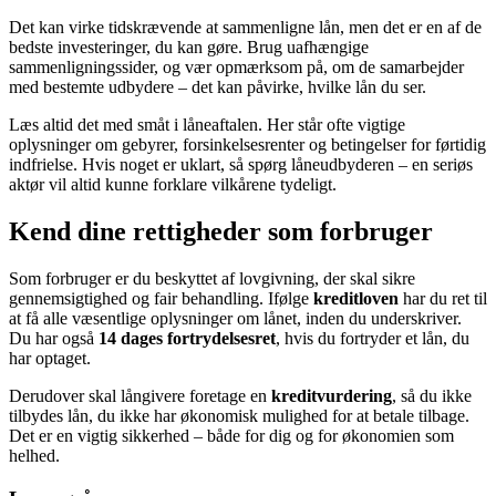
Det kan virke tidskrævende at sammenligne lån, men det er en af de
bedste investeringer, du kan gøre. Brug uafhængige
sammenligningssider, og vær opmærksom på, om de samarbejder
med bestemte udbydere – det kan påvirke, hvilke lån du ser.
Læs altid det med småt i låneaftalen. Her står ofte vigtige
oplysninger om gebyrer, forsinkelsesrenter og betingelser for førtidig
indfrielse. Hvis noget er uklart, så spørg låneudbyderen – en seriøs
aktør vil altid kunne forklare vilkårene tydeligt.
Kend dine rettigheder som forbruger
Som forbruger er du beskyttet af lovgivning, der skal sikre
gennemsigtighed og fair behandling. Ifølge
kreditloven
har du ret til
at få alle væsentlige oplysninger om lånet, inden du underskriver.
Du har også
14 dages fortrydelsesret
, hvis du fortryder et lån, du
har optaget.
Derudover skal långivere foretage en
kreditvurdering
, så du ikke
tilbydes lån, du ikke har økonomisk mulighed for at betale tilbage.
Det er en vigtig sikkerhed – både for dig og for økonomien som
helhed.