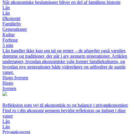
Når økonomiske beslutninger bliver en del af familiens historie
Lån
Lån
Økonomi
Familieliv
Generationer
Kultur
Forbrug
5 min
Lån handler ikke kun om tal og renter – de afspejler også værdier,
drømme og traditioner, der går i arv gennem generationer. Artiklen
undersøger, hvordan økonomiske valg former familiekulturen, og
hvordan nye generationer både viderefører og udfordrer de gamle
vaner.
Hugo Iversen
Hugo
Iversen
Refleksion som vej til økonomisk ro og balance i privatøkonomien
Find ro i din økonomi gennem bevidst refleksion og indsigt i dine
vaner
Lån
Lån
Privatøkonomi