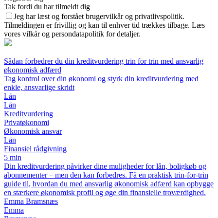
Tak fordi du har tilmeldt dig
Jeg har læst og forstået brugervilkår og privatlivspolitik.
Tilmeldingen er frivillig og kan til enhver tid trækkes tilbage. Læs
vores vilkår og persondatapolitik for detaljer.
Sådan forbedrer du din kreditvurdering trin for trin med ansvarlig
økonomisk adfærd
Tag kontrol over din økonomi og styrk din kreditvurdering med
enkle, ansvarlige skridt
Lån
Lån
Kreditvurdering
Privatøkonomi
Økonomisk ansvar
Lån
Finansiel rådgivning
5 min
Din kreditvurdering påvirker dine muligheder for lån, boligkøb og
abonnementer – men den kan forbedres. Få en praktisk trin-for-trin
guide til, hvordan du med ansvarlig økonomisk adfærd kan opbygge
en stærkere økonomisk profil og øge din finansielle troværdighed.
Emma Bramsnæs
Emma