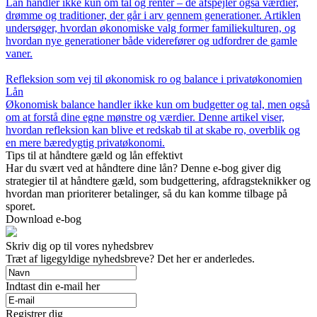
Lån handler ikke kun om tal og renter – de afspejler også værdier,
drømme og traditioner, der går i arv gennem generationer. Artiklen
undersøger, hvordan økonomiske valg former familiekulturen, og
hvordan nye generationer både viderefører og udfordrer de gamle
vaner.
Refleksion som vej til økonomisk ro og balance i privatøkonomien
Lån
Økonomisk balance handler ikke kun om budgetter og tal, men også
om at forstå dine egne mønstre og værdier. Denne artikel viser,
hvordan refleksion kan blive et redskab til at skabe ro, overblik og
en mere bæredygtig privatøkonomi.
Tips til at håndtere gæld og lån effektivt
Har du svært ved at håndtere dine lån? Denne e-bog giver dig
strategier til at håndtere gæld, som budgettering, afdragsteknikker og
hvordan man prioriterer betalinger, så du kan komme tilbage på
sporet.
Download e-bog
Skriv dig op til vores nyhedsbrev
Træt af ligegyldige nyhedsbreve? Det her er anderledes.
Indtast din e-mail her
Registrer dig