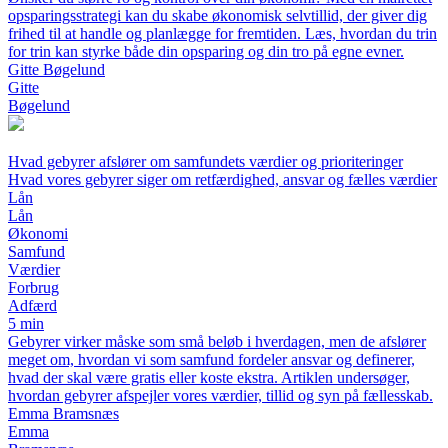
opsparingsstrategi kan du skabe økonomisk selvtillid, der giver dig
frihed til at handle og planlægge for fremtiden. Læs, hvordan du trin
for trin kan styrke både din opsparing og din tro på egne evner.
Gitte Bøgelund
Gitte
Bøgelund
Hvad gebyrer afslører om samfundets værdier og prioriteringer
Hvad vores gebyrer siger om retfærdighed, ansvar og fælles værdier
Lån
Lån
Økonomi
Samfund
Værdier
Forbrug
Adfærd
5 min
Gebyrer virker måske som små beløb i hverdagen, men de afslører
meget om, hvordan vi som samfund fordeler ansvar og definerer,
hvad der skal være gratis eller koste ekstra. Artiklen undersøger,
hvordan gebyrer afspejler vores værdier, tillid og syn på fællesskab.
Emma Bramsnæs
Emma