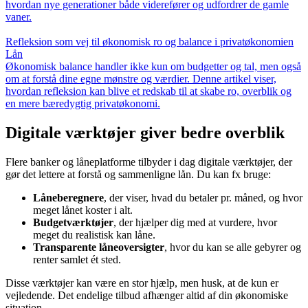
hvordan nye generationer både viderefører og udfordrer de gamle
vaner.
Refleksion som vej til økonomisk ro og balance i privatøkonomien
Lån
Økonomisk balance handler ikke kun om budgetter og tal, men også
om at forstå dine egne mønstre og værdier. Denne artikel viser,
hvordan refleksion kan blive et redskab til at skabe ro, overblik og
en mere bæredygtig privatøkonomi.
Digitale værktøjer giver bedre overblik
Flere banker og låneplatforme tilbyder i dag digitale værktøjer, der
gør det lettere at forstå og sammenligne lån. Du kan fx bruge:
Låneberegnere
, der viser, hvad du betaler pr. måned, og hvor
meget lånet koster i alt.
Budgetværktøjer
, der hjælper dig med at vurdere, hvor
meget du realistisk kan låne.
Transparente låneoversigter
, hvor du kan se alle gebyrer og
renter samlet ét sted.
Disse værktøjer kan være en stor hjælp, men husk, at de kun er
vejledende. Det endelige tilbud afhænger altid af din økonomiske
situation.