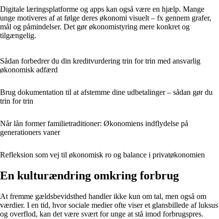
Digitale læringsplatforme og apps kan også være en hjælp. Mange
unge motiveres af at følge deres økonomi visuelt – fx gennem grafer,
mål og påmindelser. Det gør økonomistyring mere konkret og
tilgængelig.
Sådan forbedrer du din kreditvurdering trin for trin med ansvarlig
økonomisk adfærd
Brug dokumentation til at afstemme dine udbetalinger – sådan gør du
trin for trin
Når lån former familietraditioner: Økonomiens indflydelse på
generationers vaner
Refleksion som vej til økonomisk ro og balance i privatøkonomien
En kulturændring omkring forbrug
At fremme gældsbevidsthed handler ikke kun om tal, men også om
værdier. I en tid, hvor sociale medier ofte viser et glansbillede af luksus
og overflod, kan det være svært for unge at stå imod forbrugspres.