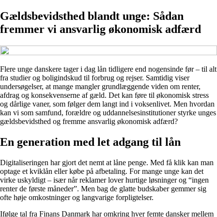
Gældsbevidsthed blandt unge: Sådan
fremmer vi ansvarlig økonomisk adfærd
Flere unge danskere tager i dag lån tidligere end nogensinde før – til alt
fra studier og boligindskud til forbrug og rejser. Samtidig viser
undersøgelser, at mange mangler grundlæggende viden om renter,
afdrag og konsekvenserne af gæld. Det kan føre til økonomisk stress
og dårlige vaner, som følger dem langt ind i voksenlivet. Men hvordan
kan vi som samfund, forældre og uddannelsesinstitutioner styrke unges
gældsbevidsthed og fremme ansvarlig økonomisk adfærd?
En generation med let adgang til lån
Digitaliseringen har gjort det nemt at låne penge. Med få klik kan man
optage et kviklån eller købe på afbetaling. For mange unge kan det
virke uskyldigt – især når reklamer lover hurtige løsninger og “ingen
renter de første måneder”. Men bag de glatte budskaber gemmer sig
ofte høje omkostninger og langvarige forpligtelser.
Ifølge tal fra Finans Danmark har omkring hver femte dansker mellem