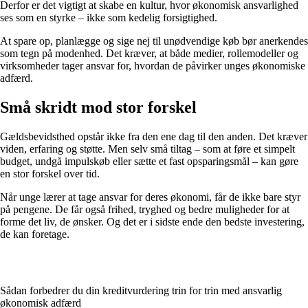
Derfor er det vigtigt at skabe en kultur, hvor økonomisk ansvarlighed
ses som en styrke – ikke som kedelig forsigtighed.
At spare op, planlægge og sige nej til unødvendige køb bør anerkendes
som tegn på modenhed. Det kræver, at både medier, rollemodeller og
virksomheder tager ansvar for, hvordan de påvirker unges økonomiske
adfærd.
Små skridt mod stor forskel
Gældsbevidsthed opstår ikke fra den ene dag til den anden. Det kræver
viden, erfaring og støtte. Men selv små tiltag – som at føre et simpelt
budget, undgå impulskøb eller sætte et fast opsparingsmål – kan gøre
en stor forskel over tid.
Når unge lærer at tage ansvar for deres økonomi, får de ikke bare styr
på pengene. De får også frihed, tryghed og bedre muligheder for at
forme det liv, de ønsker. Og det er i sidste ende den bedste investering,
de kan foretage.
Sådan forbedrer du din kreditvurdering trin for trin med ansvarlig
økonomisk adfærd