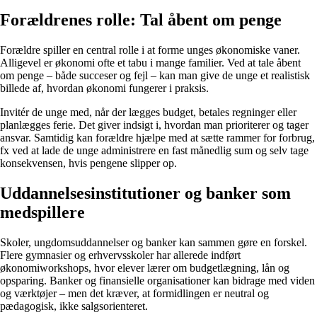
Forældrenes rolle: Tal åbent om penge
Forældre spiller en central rolle i at forme unges økonomiske vaner.
Alligevel er økonomi ofte et tabu i mange familier. Ved at tale åbent
om penge – både succeser og fejl – kan man give de unge et realistisk
billede af, hvordan økonomi fungerer i praksis.
Invitér de unge med, når der lægges budget, betales regninger eller
planlægges ferie. Det giver indsigt i, hvordan man prioriterer og tager
ansvar. Samtidig kan forældre hjælpe med at sætte rammer for forbrug,
fx ved at lade de unge administrere en fast månedlig sum og selv tage
konsekvensen, hvis pengene slipper op.
Uddannelsesinstitutioner og banker som
medspillere
Skoler, ungdomsuddannelser og banker kan sammen gøre en forskel.
Flere gymnasier og erhvervsskoler har allerede indført
økonomiworkshops, hvor elever lærer om budgetlægning, lån og
opsparing. Banker og finansielle organisationer kan bidrage med viden
og værktøjer – men det kræver, at formidlingen er neutral og
pædagogisk, ikke salgsorienteret.