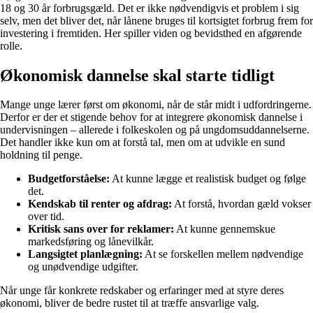
18 og 30 år forbrugsgæld. Det er ikke nødvendigvis et problem i sig
selv, men det bliver det, når lånene bruges til kortsigtet forbrug frem for
investering i fremtiden. Her spiller viden og bevidsthed en afgørende
rolle.
Økonomisk dannelse skal starte tidligt
Mange unge lærer først om økonomi, når de står midt i udfordringerne.
Derfor er der et stigende behov for at integrere økonomisk dannelse i
undervisningen – allerede i folkeskolen og på ungdomsuddannelserne.
Det handler ikke kun om at forstå tal, men om at udvikle en sund
holdning til penge.
Budgetforståelse:
At kunne lægge et realistisk budget og følge
det.
Kendskab til renter og afdrag:
At forstå, hvordan gæld vokser
over tid.
Kritisk sans over for reklamer:
At kunne gennemskue
markedsføring og lånevilkår.
Langsigtet planlægning:
At se forskellen mellem nødvendige
og unødvendige udgifter.
Når unge får konkrete redskaber og erfaringer med at styre deres
økonomi, bliver de bedre rustet til at træffe ansvarlige valg.