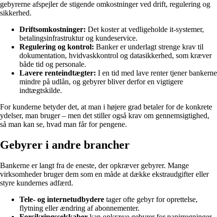
gebyrerne afspejler de stigende omkostninger ved drift, regulering og
sikkerhed.
Driftsomkostninger:
Det koster at vedligeholde it-systemer,
betalingsinfrastruktur og kundeservice.
Regulering og kontrol:
Banker er underlagt strenge krav til
dokumentation, hvidvaskkontrol og datasikkerhed, som kræver
både tid og personale.
Lavere renteindtægter:
I en tid med lave renter tjener bankerne
mindre på udlån, og gebyrer bliver derfor en vigtigere
indtægtskilde.
For kunderne betyder det, at man i højere grad betaler for de konkrete
ydelser, man bruger – men det stiller også krav om gennemsigtighed,
så man kan se, hvad man får for pengene.
Gebyrer i andre brancher
Bankerne er langt fra de eneste, der opkræver gebyrer. Mange
virksomheder bruger dem som en måde at dække ekstraudgifter eller
styre kundernes adfærd.
Tele- og internetudbydere
tager ofte gebyr for oprettelse,
flytning eller ændring af abonnementer.
Forsikringsselskaber
kan opkræve gebyrer for papirregninger,