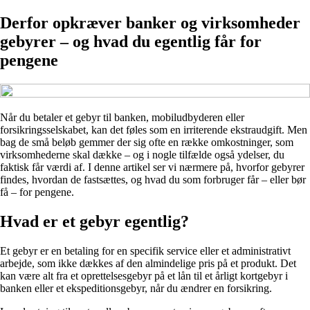
Derfor opkræver banker og virksomheder
gebyrer – og hvad du egentlig får for
pengene
Når du betaler et gebyr til banken, mobiludbyderen eller
forsikringsselskabet, kan det føles som en irriterende ekstraudgift. Men
bag de små beløb gemmer der sig ofte en række omkostninger, som
virksomhederne skal dække – og i nogle tilfælde også ydelser, du
faktisk får værdi af. I denne artikel ser vi nærmere på, hvorfor gebyrer
findes, hvordan de fastsættes, og hvad du som forbruger får – eller bør
få – for pengene.
Hvad er et gebyr egentlig?
Et gebyr er en betaling for en specifik service eller et administrativt
arbejde, som ikke dækkes af den almindelige pris på et produkt. Det
kan være alt fra et oprettelsesgebyr på et lån til et årligt kortgebyr i
banken eller et ekspeditionsgebyr, når du ændrer en forsikring.