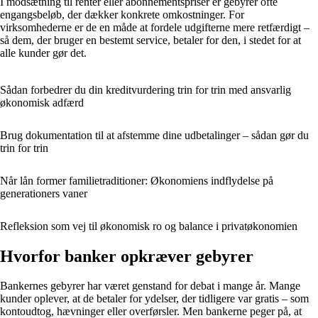
I modsætning til renter eller abonnementspriser er gebyrer ofte
engangsbeløb, der dækker konkrete omkostninger. For
virksomhederne er de en måde at fordele udgifterne mere retfærdigt –
så dem, der bruger en bestemt service, betaler for den, i stedet for at
alle kunder gør det.
Sådan forbedrer du din kreditvurdering trin for trin med ansvarlig
økonomisk adfærd
Brug dokumentation til at afstemme dine udbetalinger – sådan gør du
trin for trin
Når lån former familietraditioner: Økonomiens indflydelse på
generationers vaner
Refleksion som vej til økonomisk ro og balance i privatøkonomien
Hvorfor banker opkræver gebyrer
Bankernes gebyrer har været genstand for debat i mange år. Mange
kunder oplever, at de betaler for ydelser, der tidligere var gratis – som
kontoudtog, hævninger eller overførsler. Men bankerne peger på, at