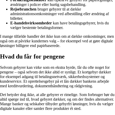
ændringer i policer eller hurtig sagsbehandling.
Rejsebranchen
bruger gebyrer til at dække
administrationsomkostninger ved afbestilling eller ændring af
billetter.
E-handelsvirksomheder
kan have betalingsgebyrer, hvis du
vælger bestemte betalingsformer.
I mange tilfælde handler det ikke kun om at dække omkostninger, men
også om at påvirke kundernes valg – for eksempel ved at gøre digitale
løsninger billigere end papirbaserede.
Hvad du får for pengene
Selvom gebyrer kan virke som en ekstra byrde, får du ofte noget for
pengene – også selvom det ikke altid er synligt. Et kortgebyr dækker
for eksempel adgang til betalingsnetværk, sikkerhedssystemer og
kundeservice. Et oprettelsesgebyr på et lån dækker bankens arbejde
med kreditvurdering, dokumenthåndtering og rådgivning.
Det betyder dog ikke, at alle gebyrer er rimelige. Som forbruger bør du
altid spørge ind til, hvad gebyret dækker, og om der findes alternativer.
Mange banker og selskaber tilbyder gebyrfri løsninger, hvis du vælger
digitale kanaler eller samler flere produkter ét sted.