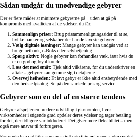
Sådan undgår du unødvendige gebyrer
Der er flere måder at minimere gebyrerne på – uden at gå på
kompromis med kvaliteten af de ydelser, du får.
Sammenlign priser:
Brug prissammenligningssider til at se,
hvilke banker og selskaber der har de laveste gebyrer.
Vælg digitale løsninger:
Mange gebyrer kan undgås ved at
bruge netbank, e-Boks eller selvbetjening.
Spørg aktivt:
Nogle gebyrer kan forhandles væk, især hvis du
er en god og loyal kunde.
Læs det med småt:
Tjek altid vilkårene, før du underskriver en
aftale – gebyrer kan gemme sig i detajlerne.
Overvej helheden:
Et lavt gebyr er ikke altid ensbetydende med
den bedste løsning. Se på den samlede pris og service.
Gebyrer som en del af en større tendens
Gebyrer afspejler en bredere udvikling i økonomien, hvor
virksomheder i stigende grad opdeler deres ydelser og tager betaling
for det, der tidligere var inkluderet. Det giver mere fleksibilitet – men
også mere ansvar til forbrugeren.
For nogle kan det føles som en skjult prisstigning, mens andre ser det